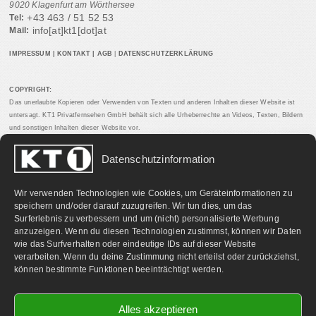
9020 Klagenfurt am Wörthersee
+43 463 / 51 52 53
Tel:
info[at]kt1[dot]at
Mail:
IMPRESSUM
|
KONTAKT
|
AGB
|
DATENSCHUTZERKLÄRUNG
COPYRIGHT:
Das unerlaubte Kopieren oder Verwenden von Texten und anderen Inhalten dieser Website ist
untersagt. KT1 Privatfernsehen GmbH behält sich alle Urheberrechte an Videos, Texten, Bildern
und sonstigen Inhalten dieser Website vor.
Datenschutzinformation
PARTNERLINKS:
Wir verwenden Technologien wie Cookies, um Geräteinformationen zu
speichern und/oder darauf zuzugreifen. Wir tun dies, um das
Surferlebnis zu verbessern und um (nicht) personalisierte Werbung
anzuzeigen. Wenn du diesen Technologien zustimmst, können wir Daten
wie das Surfverhalten oder eindeutige IDs auf dieser Website
verarbeiten. Wenn du deine Zustimmung nicht erteilst oder zurückziehst,
können bestimmte Funktionen beeinträchtigt werden.
Alles akzeptieren