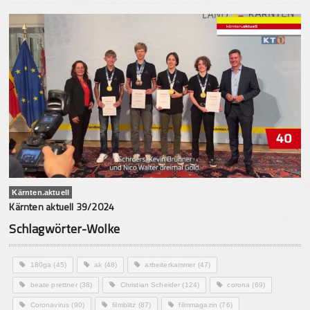
Kärnten.aktuell
Kärnten aktuell 39/2024
Schlagwörter-Wolke
180ga
(45)
ak
(48)
arbeiterkammer
(47)
beate prettner
(38)
Christian Scheider
(124)
corona
(69)
Coronavirus
(90)
filmblitz
(87)
filmmagazin
(76)