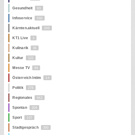
Gesundheit
63
Infoservice
560
Kärnten.aktuell
245
KT1 Live
3
Kulinarik
36
Kultur
122
Messe TV
94
Österreich Intim
14
Politik
278
Regionales
942
Spontan
204
Sport
107
Stadtgespräch
300