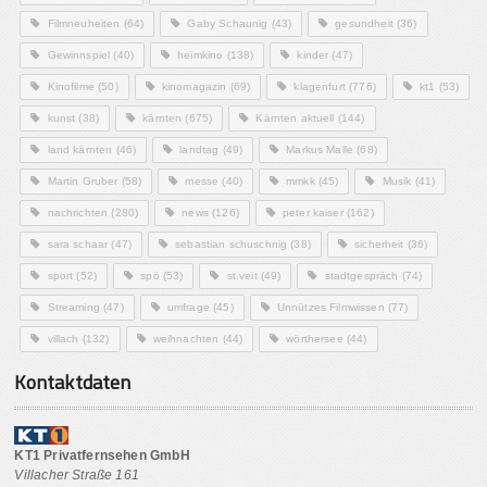
Filmneuheiten
(64)
Gaby Schaunig
(43)
gesundheit
(36)
Gewinnspiel
(40)
heimkino
(138)
kinder
(47)
Kinofilme
(50)
kinomagazin
(69)
klagenfurt
(776)
kt1
(53)
kunst
(38)
kärnten
(675)
Kärnten aktuell
(144)
land kärnten
(46)
landtag
(49)
Markus Malle
(68)
Martin Gruber
(58)
messe
(40)
mmkk
(45)
Musik
(41)
nachrichten
(280)
news
(126)
peter kaiser
(162)
sara schaar
(47)
sebastian schuschnig
(38)
sicherheit
(36)
sport
(52)
spö
(53)
st.veit
(49)
stadtgespräch
(74)
Streaming
(47)
umfrage
(45)
Unnützes Filmwissen
(77)
villach
(132)
weihnachten
(44)
wörthersee
(44)
Kontaktdaten
KT1 Privatfernsehen GmbH
Villacher Straße 161