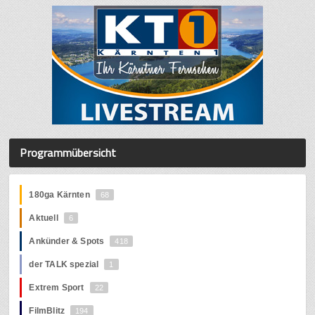
Programmübersicht
180ga Kärnten
68
Aktuell
6
Ankünder & Spots
418
der TALK spezial
1
Extrem Sport
22
FilmBlitz
194