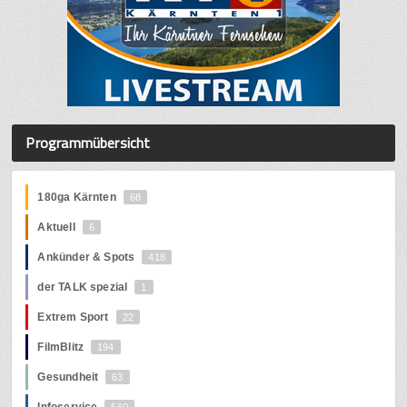
Programmübersicht
180ga Kärnten
68
Aktuell
6
Ankünder & Spots
418
der TALK spezial
1
Extrem Sport
22
FilmBlitz
194
Gesundheit
63
Infoservice
560