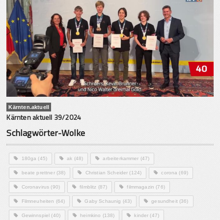
Kärnten.aktuell
Kärnten aktuell 39/2024
Schlagwörter-Wolke
180ga
(45)
ak
(48)
arbeiterkammer
(47)
beate prettner
(38)
Christian Scheider
(124)
corona
(69)
Coronavirus
(90)
filmblitz
(87)
filmmagazin
(76)
Filmneuheiten
(64)
Gaby Schaunig
(43)
gesundheit
(36)
Gewinnspiel
(40)
heimkino
(138)
kinder
(47)