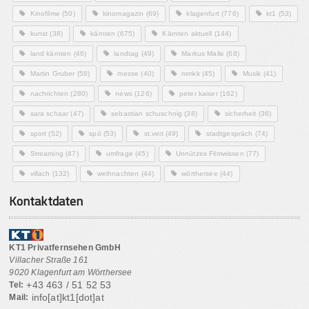
Kinofilme
(50)
kinomagazin
(69)
klagenfurt
(776)
kt1
(53)
kunst
(38)
kärnten
(675)
Kärnten aktuell
(144)
land kärnten
(46)
landtag
(49)
Markus Malle
(68)
Martin Gruber
(58)
messe
(40)
mmkk
(45)
Musik
(41)
nachrichten
(280)
news
(126)
peter kaiser
(162)
sara schaar
(47)
sebastian schuschnig
(38)
sicherheit
(36)
sport
(52)
spö
(53)
st.veit
(49)
stadtgespräch
(74)
Streaming
(47)
umfrage
(45)
Unnützes Filmwissen
(77)
villach
(132)
weihnachten
(44)
wörthersee
(44)
Kontaktdaten
KT1 Privatfernsehen GmbH
Villacher Straße 161
9020 Klagenfurt am Wörthersee
+43 463 / 51 52 53
Tel:
info[at]kt1[dot]at
Mail: