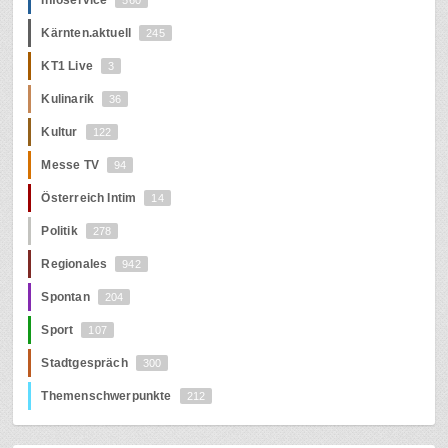
Kärnten.aktuell
245
KT1 Live
3
Kulinarik
36
Kultur
122
Messe TV
94
Österreich Intim
14
Politik
278
Regionales
942
Spontan
204
Sport
107
Stadtgespräch
300
Themenschwerpunkte
212