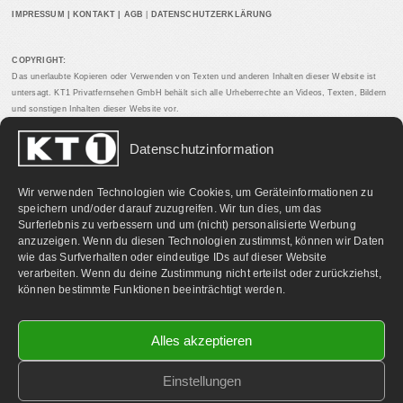
IMPRESSUM
|
KONTAKT
|
AGB
|
DATENSCHUTZERKLÄRUNG
COPYRIGHT:
Das unerlaubte Kopieren oder Verwenden von Texten und anderen Inhalten dieser Website ist
untersagt. KT1 Privatfernsehen GmbH behält sich alle Urheberrechte an Videos, Texten, Bildern
und sonstigen Inhalten dieser Website vor.
Datenschutzinformation
PARTNERLINKS:
Wir verwenden Technologien wie Cookies, um Geräteinformationen zu
speichern und/oder darauf zuzugreifen. Wir tun dies, um das
Surferlebnis zu verbessern und um (nicht) personalisierte Werbung
anzuzeigen. Wenn du diesen Technologien zustimmst, können wir Daten
wie das Surfverhalten oder eindeutige IDs auf dieser Website
verarbeiten. Wenn du deine Zustimmung nicht erteilst oder zurückziehst,
können bestimmte Funktionen beeinträchtigt werden.
Alles akzeptieren
Einstellungen
©
2026 KT1 Privatfernsehen - Alle Rechte vorbehalten.