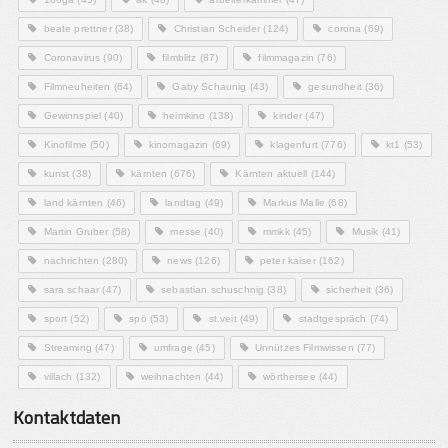
beate prettner
(38)
Christian Scheider
(124)
corona
(69)
Coronavirus
(90)
filmblitz
(87)
filmmagazin
(76)
Filmneuheiten
(64)
Gaby Schaunig
(43)
gesundheit
(36)
Gewinnspiel
(40)
heimkino
(138)
kinder
(47)
Kinofilme
(50)
kinomagazin
(69)
klagenfurt
(776)
kt1
(53)
kunst
(38)
kärnten
(676)
Kärnten aktuell
(144)
land kärnten
(46)
landtag
(49)
Markus Malle
(68)
Martin Gruber
(58)
messe
(40)
mmkk
(45)
Musik
(41)
nachrichten
(280)
news
(126)
peter kaiser
(162)
sara schaar
(47)
sebastian schuschnig
(38)
sicherheit
(36)
sport
(52)
spö
(53)
st.veit
(49)
stadtgespräch
(74)
Streaming
(47)
umfrage
(45)
Unnützes Filmwissen
(77)
villach
(132)
weihnachten
(44)
wörthersee
(44)
Kontaktdaten