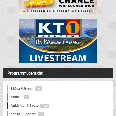
Programmübersicht
180ga Kärnten
68
Aktuell
7
Ankünder & Spots
418
der TALK spezial
1