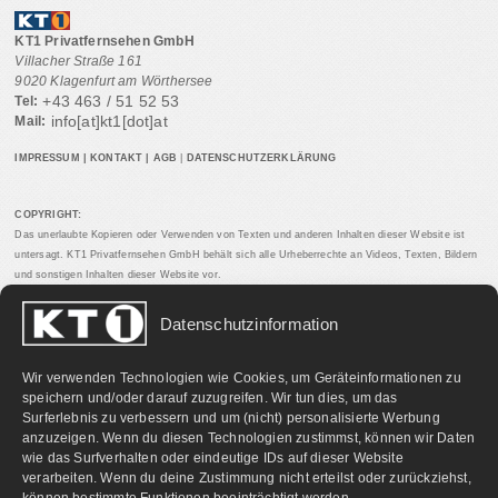
KT1 Privatfernsehen GmbH
Villacher Straße 161
9020 Klagenfurt am Wörthersee
+43 463 / 51 52 53
Tel:
info[at]kt1[dot]at
Mail:
IMPRESSUM
|
KONTAKT
|
AGB
|
DATENSCHUTZERKLÄRUNG
COPYRIGHT:
Das unerlaubte Kopieren oder Verwenden von Texten und anderen Inhalten dieser Website ist
untersagt. KT1 Privatfernsehen GmbH behält sich alle Urheberrechte an Videos, Texten, Bildern
und sonstigen Inhalten dieser Website vor.
Datenschutzinformation
PARTNERLINKS:
Wir verwenden Technologien wie Cookies, um Geräteinformationen zu
speichern und/oder darauf zuzugreifen. Wir tun dies, um das
Surferlebnis zu verbessern und um (nicht) personalisierte Werbung
anzuzeigen. Wenn du diesen Technologien zustimmst, können wir Daten
wie das Surfverhalten oder eindeutige IDs auf dieser Website
verarbeiten. Wenn du deine Zustimmung nicht erteilst oder zurückziehst,