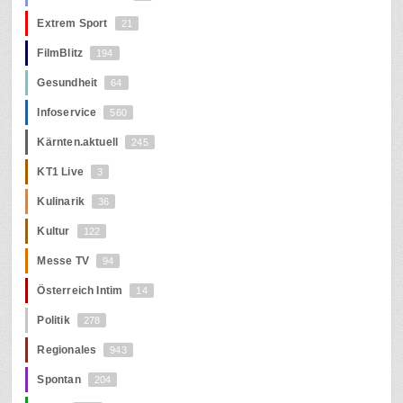
Extrem Sport
21
FilmBlitz
194
Gesundheit
64
Infoservice
560
Kärnten.aktuell
245
KT1 Live
3
Kulinarik
36
Kultur
122
Messe TV
94
Österreich Intim
14
Politik
278
Regionales
943
Spontan
204