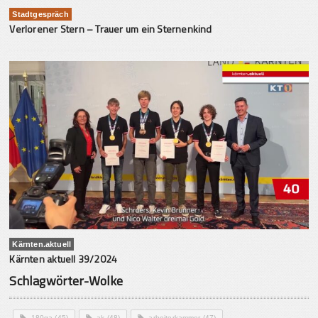
Stadtgespräch
Verlorener Stern – Trauer um ein Sternenkind
Kärnten.aktuell
Kärnten aktuell 39/2024
Schlagwörter-Wolke
180ga
(45)
ak
(48)
arbeiterkammer
(47)