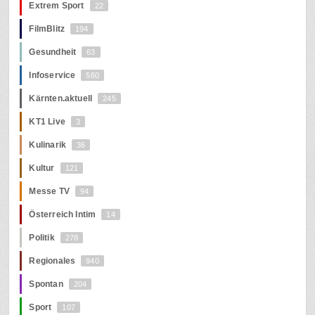
Extrem Sport
22
FilmBlitz
194
Gesundheit
63
Infoservice
560
Kärnten.aktuell
245
KT1 Live
3
Kulinarik
36
Kultur
121
Messe TV
94
Österreich Intim
14
Politik
278
Regionales
940
Spontan
204
Sport
107