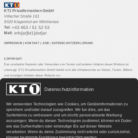
KT1 Privatfernsehen GmbH
Villacher Straße 161
9020 Klagenfurt am Wörthersee
+43 463 / 51 52 53
Tel:
info[at]kt1[dot]at
Mail:
IMPRESSUM
|
KONTAKT
|
AGB
|
DATENSCHUTZERKLÄRUNG
COPYRIGHT:
Das unerlaubte Kopieren oder Verwenden von Texten und anderen Inhalten dieser Website ist
untersagt. KT1 Privatfernsehen GmbH behält sich alle Urheberrechte an Videos, Texten, Bildern
und sonstigen Inhalten dieser Website vor.
Datenschutzinformation
PARTNERLINKS:
Wir verwenden Technologien wie Cookies, um Geräteinformationen zu
speichern und/oder darauf zuzugreifen. Wir tun dies, um das
Surferlebnis zu verbessern und um (nicht) personalisierte Werbung
anzuzeigen. Wenn du diesen Technologien zustimmst, können wir Daten
wie das Surfverhalten oder eindeutige IDs auf dieser Website
verarbeiten. Wenn du deine Zustimmung nicht erteilst oder zurückziehst,
können bestimmte Funktionen beeinträchtigt werden.