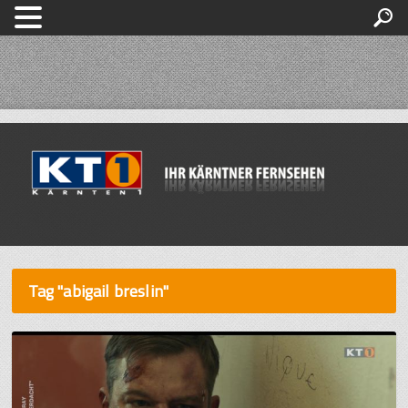
Tag "abigail breslin"