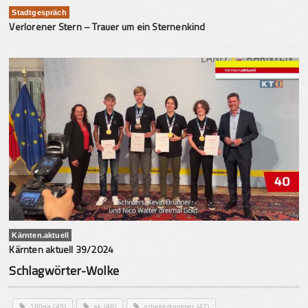
Stadtgespräch
Verlorener Stern – Trauer um ein Sternenkind
Kärnten.aktuell
Kärnten aktuell 39/2024
Schlagwörter-Wolke
180ga
(45)
ak
(48)
arbeiterkammer
(47)