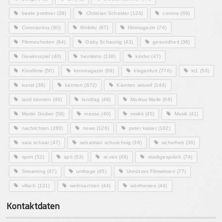
beate prettner
(38)
Christian Scheider
(124)
corona
(69)
Coronavirus
(90)
filmblitz
(87)
filmmagazin
(76)
Filmneuheiten
(64)
Gaby Schaunig
(43)
gesundheit
(36)
Gewinnspiel
(40)
heimkino
(138)
kinder
(47)
Kinofilme
(50)
kinomagazin
(69)
klagenfurt
(776)
kt1
(53)
kunst
(38)
kärnten
(672)
Kärnten aktuell
(144)
land kärnten
(46)
landtag
(49)
Markus Malle
(68)
Martin Gruber
(58)
messe
(40)
mmkk
(45)
Musik
(41)
nachrichten
(280)
news
(126)
peter kaiser
(162)
sara schaar
(47)
sebastian schuschnig
(38)
sicherheit
(36)
sport
(52)
spö
(53)
st.veit
(49)
stadtgespräch
(74)
Streaming
(47)
umfrage
(45)
Unnützes Filmwissen
(77)
villach
(131)
weihnachten
(44)
wörthersee
(44)
Kontaktdaten