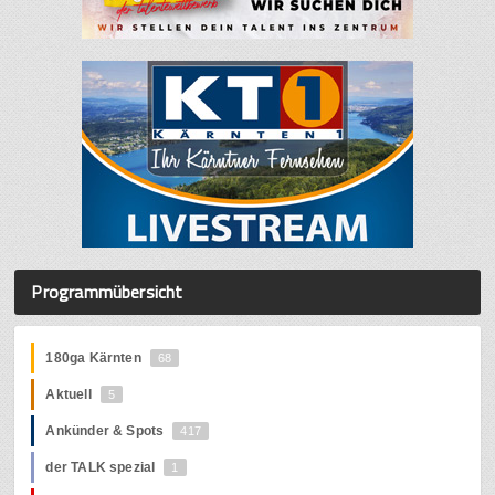
Programmübersicht
180ga Kärnten
68
Aktuell
5
Ankünder & Spots
417
der TALK spezial
1