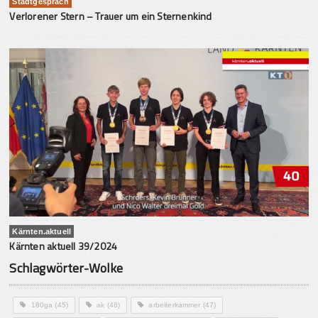
Stadtgespräch
Verlorener Stern – Trauer um ein Sternenkind
Kärnten.aktuell
Kärnten aktuell 39/2024
Schlagwörter-Wolke
180ga
(45)
ak
(48)
arbeiterkammer
(47)