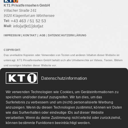
KT1 Privatfernsehen GmbH
Villacher Straße 161
9020 Klagenfurt am Wörthersee
+43 463 / 51 52 53
Tel:
info[at]kt1[dot]at
Mail:
IMPRESSUM
|
KONTAKT
|
AGB
|
DATENSCHUTZERKLÄRUNG
COPYRIGHT:
Das unerlaubte Kopieren oder Verwenden von Texten und anderen Inhalten dieser Website ist
untersagt. KT1 Privatfernsehen GmbH behält sich alle Urheberrechte an Videos, Texten, Bildern
und sonstigen Inhalten dieser Website vor.
Datenschutzinformation
PARTNERLINKS:
Wir verwenden Technologien wie Cookies, um Geräteinformationen zu
speichern und/oder darauf zuzugreifen. Wir tun dies, um das
Surferlebnis zu verbessern und um (nicht) personalisierte Werbung
anzuzeigen. Wenn du diesen Technologien zustimmst, können wir Daten
wie das Surfverhalten oder eindeutige IDs auf dieser Website
verarbeiten. Wenn du deine Zustimmung nicht erteilst oder zurückziehst,
können bestimmte Funktionen beeinträchtigt werden.