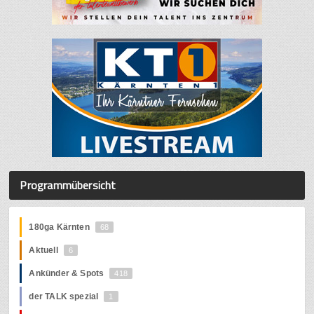
Programmübersicht
180ga Kärnten
68
Aktuell
6
Ankünder & Spots
418
der TALK spezial
1