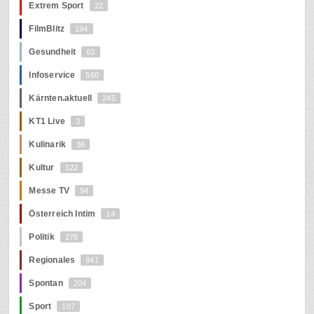
Extrem Sport
22
FilmBlitz
194
Gesundheit
63
Infoservice
560
Kärnten.aktuell
245
KT1 Live
3
Kulinarik
36
Kultur
122
Messe TV
94
Österreich Intim
14
Politik
278
Regionales
941
Spontan
204
Sport
107