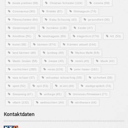
beate prettner
(38)
Christian Scheider
(124)
corona
(69)
Coronavirus
(90)
filmblitz
(87)
filmmagazin
(76)
Filmneuheiten
(64)
Gaby Schaunig
(43)
gesundheit
(36)
Gewinnspiel
(40)
heimkino
(138)
kinder
(47)
Kinofilme
(50)
kinomagazin
(69)
klagenfurt
(776)
kt1
(53)
kunst
(38)
kärnten
(674)
Kärnten aktuell
(144)
land kärnten
(46)
landtag
(49)
Markus Malle
(68)
Martin Gruber
(58)
messe
(40)
mmkk
(45)
Musik
(41)
nachrichten
(280)
news
(126)
peter kaiser
(162)
sara schaar
(47)
sebastian schuschnig
(38)
sicherheit
(36)
sport
(52)
spö
(53)
st.veit
(49)
stadtgespräch
(74)
Streaming
(47)
umfrage
(45)
Unnützes Filmwissen
(77)
villach
(132)
weihnachten
(44)
wörthersee
(44)
Kontaktdaten