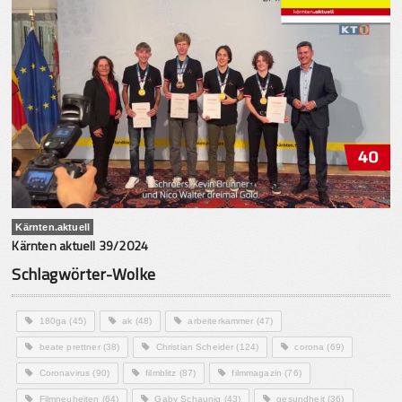
Kärnten.aktuell
Kärnten aktuell 39/2024
Schlagwörter-Wolke
180ga
(45)
ak
(48)
arbeiterkammer
(47)
beate prettner
(38)
Christian Scheider
(124)
corona
(69)
Coronavirus
(90)
filmblitz
(87)
filmmagazin
(76)
Filmneuheiten
(64)
Gaby Schaunig
(43)
gesundheit
(36)