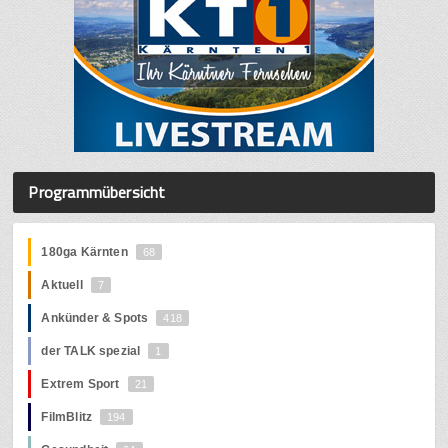
Programmübersicht
180ga Kärnten
68
Aktuell
7
Ankünder & Spots
418
der TALK spezial
1
Extrem Sport
21
FilmBlitz
194