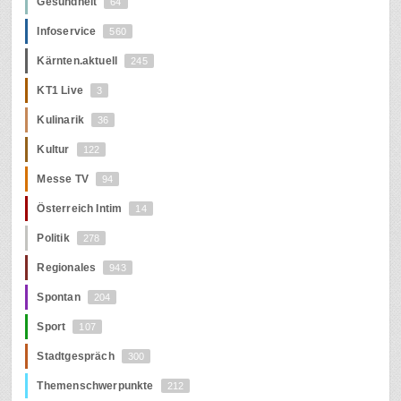
Gesundheit
64
Infoservice
560
Kärnten.aktuell
245
KT1 Live
3
Kulinarik
36
Kultur
122
Messe TV
94
Österreich Intim
14
Politik
278
Regionales
943
Spontan
204
Sport
107
Stadtgespräch
300
Themenschwerpunkte
212