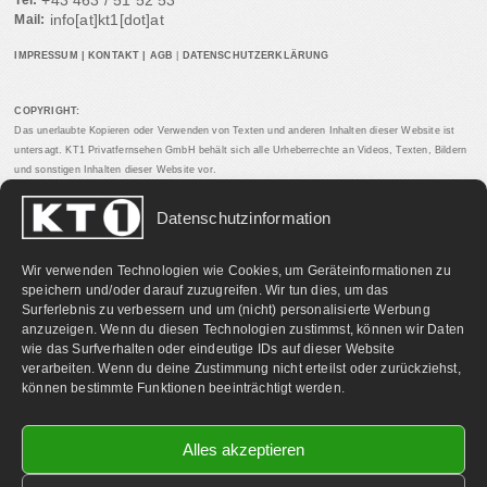
+43 463 / 51 52 53
Tel:
info[at]kt1[dot]at
Mail:
IMPRESSUM
|
KONTAKT
|
AGB
|
DATENSCHUTZERKLÄRUNG
COPYRIGHT:
Das unerlaubte Kopieren oder Verwenden von Texten und anderen Inhalten dieser Website ist
untersagt. KT1 Privatfernsehen GmbH behält sich alle Urheberrechte an Videos, Texten, Bildern
und sonstigen Inhalten dieser Website vor.
Datenschutzinformation
PARTNERLINKS:
Wir verwenden Technologien wie Cookies, um Geräteinformationen zu
speichern und/oder darauf zuzugreifen. Wir tun dies, um das
Surferlebnis zu verbessern und um (nicht) personalisierte Werbung
anzuzeigen. Wenn du diesen Technologien zustimmst, können wir Daten
wie das Surfverhalten oder eindeutige IDs auf dieser Website
verarbeiten. Wenn du deine Zustimmung nicht erteilst oder zurückziehst,
können bestimmte Funktionen beeinträchtigt werden.
Alles akzeptieren