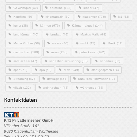
Gewinnspiel
(40)
heimkino
(138)
kinder
(47)
Kinofilme
(50)
kinomagazin
(69)
klagenfurt
(776)
kt1
(53)
kunst
(38)
kärnten
(676)
Kärnten aktuell
(144)
land kärnten
(46)
landtag
(49)
Markus Malle
(68)
Martin Gruber
(58)
messe
(40)
mmkk
(45)
Musik
(41)
nachrichten
(280)
news
(126)
peter kaiser
(162)
sara schaar
(47)
sebastian schuschnig
(38)
sicherheit
(36)
sport
(52)
spö
(53)
st.veit
(49)
stadtgespräch
(74)
Streaming
(47)
umfrage
(45)
Unnützes Filmwissen
(77)
villach
(132)
weihnachten
(44)
wörthersee
(44)
Kontaktdaten
KT1 Privatfernsehen GmbH
Villacher Straße 161
9020 Klagenfurt am Wörthersee